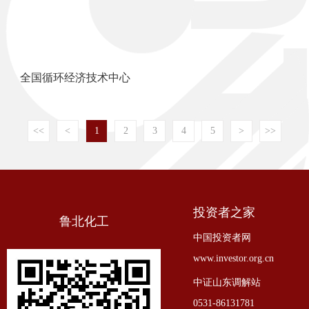
全国循环经济技术中心
<<
<
1
2
3
4
5
>
>>
投资者之家
鲁北化工
中国投资者网
www.investor.org.cn
中证山东调解站
0531-86131781